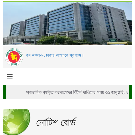
Skip
to
content
কর অঞ্চল-৮, ঢাকায় আপনাকে স্বাগতম।
স্বাভাবিক ব্যক্তি করদাতাদের রিটার্ন দাখিলের সময় ৩১ জানুয়ারি, ২০২৬ পর্যন্
নোটিশ বোর্ড