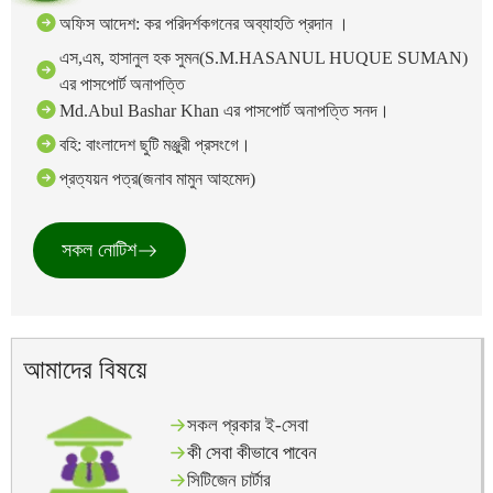
অফিস আদেশ: কর পরিদর্শকগনের অব্যাহতি প্রদান ।
এস,এম, হাসানুল হক সুমন(S.M.HASANUL HUQUE SUMAN)
এর পাসপোর্ট অনাপত্তি
Md.Abul Bashar Khan এর পাসপোর্ট অনাপত্তি সনদ।
বহি: বাংলাদেশ ছুটি মঞ্জুরী প্রসংগে।
প্রত্যয়ন পত্র(জনাব মামুন আহমেদ)
সকল নোটিশ
আমাদের বিষয়ে
সকল প্রকার ই-সেবা
কী সেবা কীভাবে পাবেন
সিটিজেন চার্টার